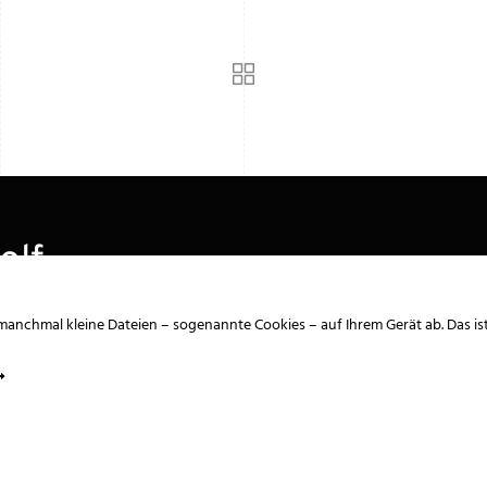
olf
manchmal kleine Dateien – sogenannte Cookies – auf Ihrem Gerät ab. Das is
Büro Berlin
+49 (0) 30 / 48 47 99 80
infoberlin@galawolf.de