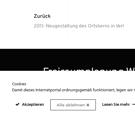
Zurück
2011: Neugestaltung des Ortskerns in Verl
Freiraumplanung W
Cookies
Damit dieses Internetportal ordnungsgemäß funktioniert, legen wir 
Büro Rietberg
Akzeptieren
Lesen Sie mehr
Alle ablehnen
+49 (0) 5244 / 55 80
info@galawolf.de