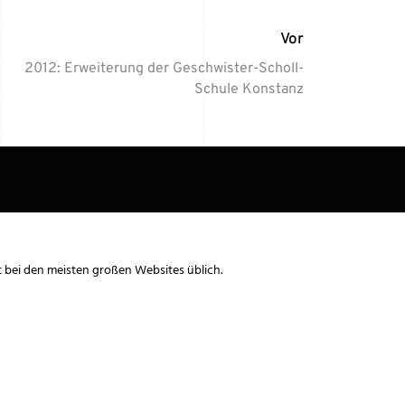
Vor
2012: Erweiterung der Geschwister-Scholl-
Schule Konstanz
t bei den meisten großen Websites üblich.
BÜRO
KONTAKT
IMPRESSUM