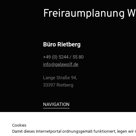
Freiraumplanung W
Büro Rietberg
+49 (0) 5244 / 55 80
info@galawolf.de
Lange Straße 94,
33397 Rietberg
NAVIGATION
Cookies
Damit dieses Internetportal ordnungsgemäß funktioniert, legen wir 