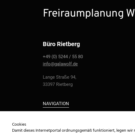
Freiraumplanung W
Büro Rietberg
+49 (0) 5244 / 55 80
info@galawolf.de
Lange Straße 94,
33397 Rietberg
NAVIGATION
Cookies
Damit dieses Internetportal ordnungsgemäß funktioniert, legen wir 