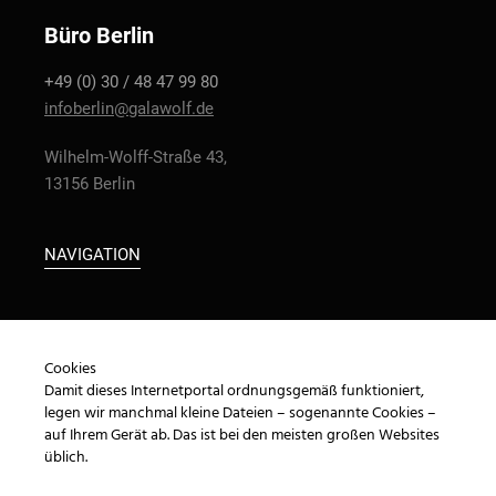
Büro Berlin
+49 (0) 30 / 48 47 99 80
infoberlin@galawolf.de
Wilhelm-Wolff-Straße 43,
13156 Berlin
NAVIGATION
BÜRO
Cookies
KONTAKT
Damit dieses Internetportal ordnungsgemäß funktioniert,
legen wir manchmal kleine Dateien – sogenannte Cookies –
IMPRESSUM
auf Ihrem Gerät ab. Das ist bei den meisten großen Websites
üblich.
DATENSCHUTZ